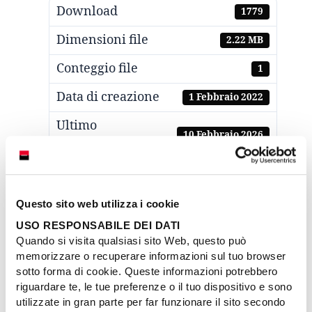
Download
1779
Dimensioni file
2.22 MB
Conteggio file
1
Data di creazione
1 Febbraio 2022
Ultimo
10 Febbraio 2026
aggiornamento
Sicuro Leasing - Autonomi
Attached Files
Questo sito web utilizza i cookie
1 file
USO RESPONSABILE DEI DATI
Quando si visita qualsiasi sito Web, questo può
memorizzare o recuperare informazioni sul tuo browser
sotto forma di cookie. Queste informazioni potrebbero
CPI Sicuro per Autonomi Leasing_2026_clean
0 KB
riguardare te, le tue preferenze o il tuo dispositivo e sono
utilizzate in gran parte per far funzionare il sito secondo
Download