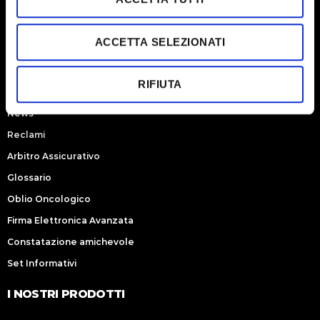
Chi Siamo
s
e
Prodotti
ACCETTA SELEZIONATI
n
Servizio Clienti
s
Partner
o
RIFIUTA
Careers
News
Reclami
Arbitro Assicurativo
Glossario
Oblio Oncologico
Firma Elettronica Avanzata
Constatazione amichevole
Set Informativi
I NOSTRI PRODOTTI