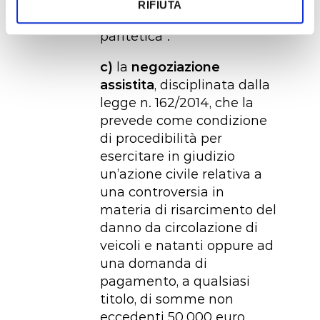
Consumatore” –
RIFIUTA
sottosezione “conciliazione
paritetica”.
c)
la
negoziazione
assistita
, disciplinata dalla
legge n. 162/2014, che la
prevede come condizione
di procedibilità per
esercitare in giudizio
un’azione civile relativa a
una controversia in
materia di risarcimento del
danno da circolazione di
veicoli e natanti oppure ad
una domanda di
pagamento, a qualsiasi
titolo, di somme non
eccedenti 50.000 euro