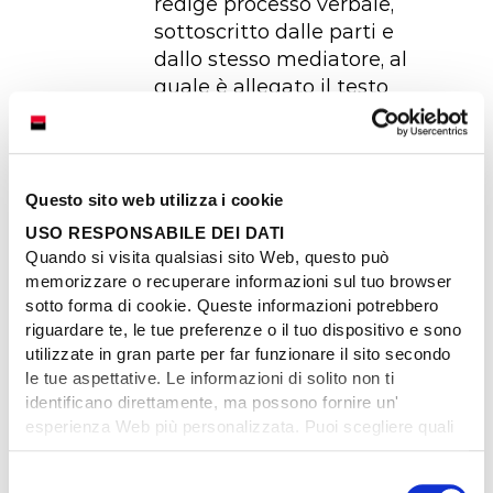
redige processo verbale,
sottoscritto dalle parti e
dallo stesso mediatore, al
quale è allegato il testo
dell’accordo.
b)
la
conciliazione
paritetica
che nasce da un
Questo sito web utilizza i cookie
accordo tra l’ANIA
USO RESPONSABILE DEI DATI
(Associazione Nazionale
Quando si visita qualsiasi sito Web, questo può
fra le Imprese Assicuratrici)
memorizzare o recuperare informazioni sul tuo browser
ed alcune Associazioni dei
sotto forma di cookie. Queste informazioni potrebbero
Consumatori al fine di
riguardare te, le tue preferenze o il tuo dispositivo e sono
facilitare i rapporti tra i
utilizzate in gran parte per far funzionare il sito secondo
le tue aspettative. Le informazioni di solito non ti
consumatori e le imprese
identificano direttamente, ma possono fornire un'
di assicurazione e ridurre il
esperienza Web più personalizzata. Puoi scegliere quali
contenzioso nel settore RC
cookie accettare e modificare direttamente e in qualsiasi
Auto. Le controversie che
momento il tuo consenso, cliccando sulle icone
S
possono essere trattate