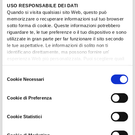
dall’Italia:
Tel.
02.45420170
–
USO RESPONSABILE DEI DATI
Fax
02.36.04.64.94
Quando si visita qualsiasi sito Web, questo può
dall’estero:
Tel.
+334.72436941
–
memorizzare o recuperare informazioni sul tuo browser
Fax
+33 4.72.43.52.60
sotto forma di cookie. Queste informazioni potrebbero
riguardare te, le tue preferenze o il tuo dispositivo e sono
E-mail:
sinistri@senzasosta.com
utilizzate in gran parte per far funzionare il sito secondo
le tue aspettative. Le informazioni di solito non ti
Nel caso la copertura assicurativa
identificano direttamente, ma possono fornire un'
preveda anche i servizi di
esperienza Web più personalizzata. Puoi scegliere quali
cookie accettare e modificare direttamente e in qualsiasi
assistenza
, contatta la Centrale
momento il tuo consenso, cliccando sulle icone
S
Operativa di Inter Partner
riguardanti le diverse categorie di cookie. Tuttavia,
Cookie Necessari
e
Assistance Services S.r.l o Mondial
bloccando alcuni tipi di cookie ci può essere un impatto
l
Assistance, in base a quanto
sulla tua esperienza di navigazione del sito.
e
indicato nel set informativo
Cookie di Preferenza
z
ricevuto alla sottoscrizione del
i
contratto, ai seguenti recapiti:
o
Cookie Statistici
n
INTER PARTNER ASSISTANCE
e
SERVICES S.r.l