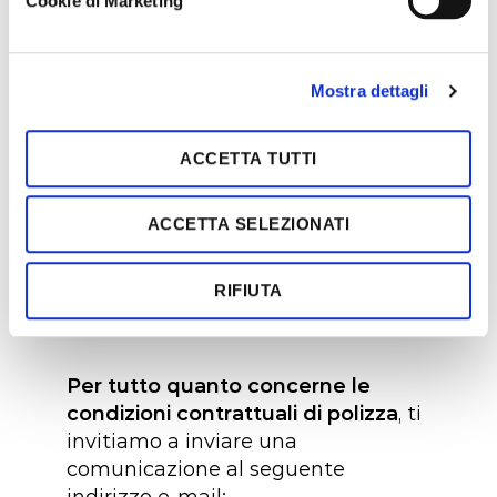
Cookie di Marketing
d
Numero verde dall’Italia
:
e
800.811.142
l
Mostra dettagli
c
Numero dall’estero
:
+39
o
06.42.11.57.75
n
ACCETTA TUTTI
s
MONDIAL ASSISTANCE
e
ACCETTA SELEZIONATI
n
Numero verde dall’Italia
:
s
800.637.625
o
RIFIUTA
Numero dall’estero
:
+39
02.26.60.93.86
Per tutto quanto concerne le
condizioni contrattuali di polizza
, ti
invitiamo a inviare una
comunicazione al seguente
indirizzo e-mail: