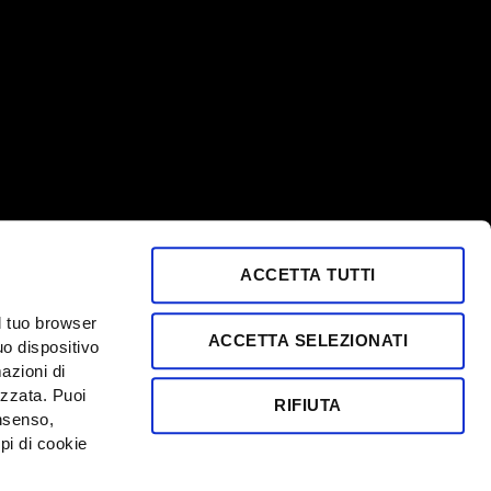
ACCETTA TUTTI
A MI 1957443
l tuo browser
EA MI 1939709
ACCETTA SELEZIONATI
uo dispositivo
mazioni di
izzata. Puoi
RIFIUTA
onsenso,
pi di cookie