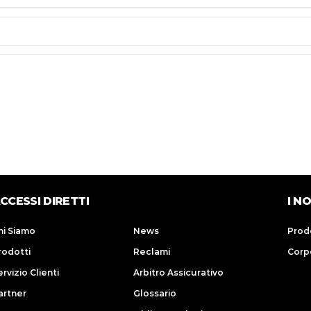
CCESSI DIRETTI
I N
hi Siamo
News
Prod
rodotti
Reclami
Corp
rvizio Clienti
Arbitro Assicurativo
artner
Glossario