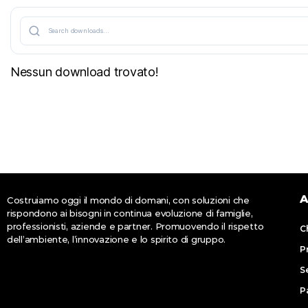
Nessun download trovato!
A
Costruiamo oggi il mondo di domani, con soluzioni che
rispondono ai bisogni in continua evoluzione di famiglie,
professionisti, aziende e partner. Promuovendo il rispetto
C
dell’ambiente, l’innovazione e lo spirito di gruppo.
P
Se
P