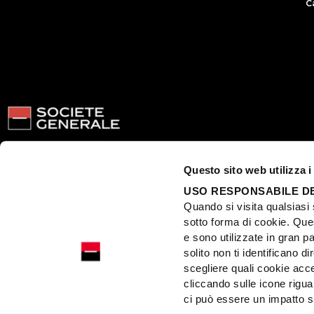
C
Contatti
Mappa del sito
Codice etico
Whistleblowing
No
Questo sito web utilizza i
USO RESPONSABILE DE
Sogessur SA – Rappresentanza Generale per l’Italia con sede in Via Tizia
Quando si visita qualsias
Sogecap SA – Rappresentanza Generale per l’Italia con sede in Via Tizian
sotto forma di cookie. Ques
e sono utilizzate in gran pa
solito non ti identificano
scegliere quali cookie acc
cliccando sulle icone rigua
ci può essere un impatto su