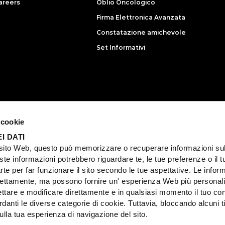
areers
Oblio Oncologico
Firma Elettronica Avanzata
Constatazione amichevole
Set Informativi
te legali
Privacy
Cookies
Accessibilità
 cookie
I DATI
no, 32 – 20145 Milano – Iscritta alla CCIAA di Milano P.I. 07420570967 – RE
i sito Web, questo può memorizzare o recuperare informazioni su
o, 32 – 20145 Milano – Iscritta alla CCIAA di Milano P.I. 07160010968 – R
te informazioni potrebbero riguardare te, le tue preferenze o il t
rte per far funzionare il sito secondo le tue aspettative. Le infor
 direttamente, ma possono fornire un' esperienza Web più personal
ettare e modificare direttamente e in qualsiasi momento il tuo c
rdanti le diverse categorie di cookie. Tuttavia, bloccando alcuni ti
lla tua esperienza di navigazione del sito.