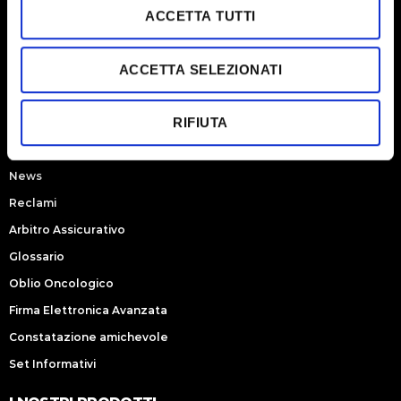
ACCESSI DIRETTI
n
ACCETTA TUTTI
s
Chi Siamo
e
Prodotti
ACCETTA SELEZIONATI
n
s
Servizio Clienti
o
RIFIUTA
Partner
Careers
News
Reclami
Arbitro Assicurativo
Glossario
Oblio Oncologico
Firma Elettronica Avanzata
Constatazione amichevole
Set Informativi